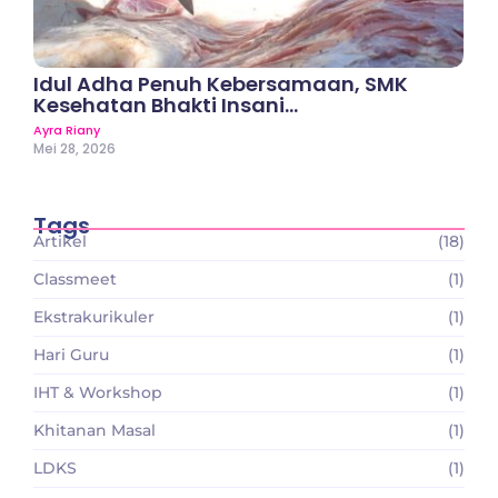
Idul Adha Penuh Kebersamaan, SMK
Kesehatan Bhakti Insani…
Ayra Riany
Mei 28, 2026
Tags
Artikel
(18)
Classmeet
(1)
Ekstrakurikuler
(1)
Hari Guru
(1)
IHT & Workshop
(1)
Khitanan Masal
(1)
LDKS
(1)