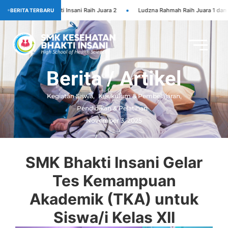
•
ni Raih Juara 2
Ludzna Rahmah Raih Juara 1 dan Juara Umum LKS Bidang Ke
BERITA TERBARU
Berita / Artikel
Kegiatan Siswa
,
Kurikulum & Pembelajaran
,
Pendidikan & Pelatihan
November 3, 2025
SMK Bhakti Insani Gelar
Tes Kemampuan
Akademik (TKA) untuk
Siswa/i Kelas XII