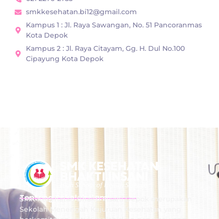
smkkesehatan.bi12@gmail.com
Kampus 1 : Jl. Raya Sawangan, No. 51 Pancoranmas
Kota Depok
Kampus 2 : Jl. Raya Citayam, Gg. H. Dul No.100
Cipayung Kota Depok
Tentang Sekolah Kami
SMK Kesehatan Bhakti Insani Depok merupakan
Sekolah Menengah Kejuruan Kesehatan yang