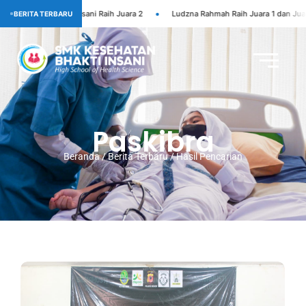
•
sani Raih Juara 2
Ludzna Rahmah Raih Juara 1 dan Juara Umum LKS Bidang 
BERITA TERBARU
Paskibra
Beranda / Berita Terbaru / Hasil Pencarian