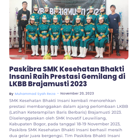
No Comments
Paskibra SMK Kesehatan Bhakti
Insani Raih Prestasi Gemilang di
LKBB Brajamusti 2023
~
November 20, 2023
By
Muhammad Syah Reza
SMK Kesehatan Bhakti Insani kembali menorehkan
prestasi membanggakan dalam ajang perlombaan LKBB
(Latihan Keterampilan Baris Berbaris) Brajamusti 2023.
Diselenggarakan oleh SMK Inovatif Leuwiliang,
Kabupaten Bogor, pada tanggal 18-19 November 2023,
Paskibra SMK Kesehatan Bhakti Insani berhasil meraih
dua gelar juara bergengsi. Tim Paskibra Bhakti Insani