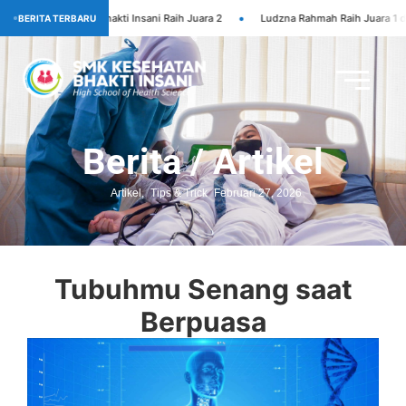
•
ehatan Bhakti Insani Raih Juara 2
Ludzna Rahmah Raih Juara 1 dan Juara U
BERITA TERBARU
Berita / Artikel
Artikel
,
Tips & Trick
Februari 27, 2026
Tubuhmu Senang saat
Berpuasa