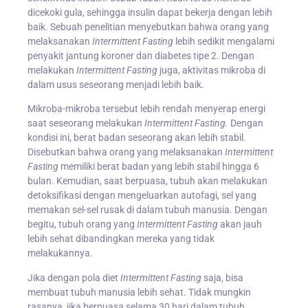
dicekoki gula, sehingga insulin dapat bekerja dengan lebih
baik. Sebuah penelitian menyebutkan bahwa orang yang
melaksanakan
Intermittent Fasting
lebih sedikit mengalami
penyakit jantung koroner dan diabetes tipe 2. Dengan
melakukan
Intermittent Fasting
juga, aktivitas mikroba di
dalam usus seseorang menjadi lebih baik.
Mikroba-mikroba tersebut lebih rendah menyerap energi
saat seseorang melakukan
Intermittent Fasting.
Dengan
kondisi ini, berat badan seseorang akan lebih stabil.
Disebutkan bahwa orang yang melaksanakan
Intermittent
Fasting
memiliki berat badan yang lebih stabil hingga 6
bulan. Kemudian, saat berpuasa, tubuh akan melakukan
detoksifikasi dengan mengeluarkan autofagi, sel yang
memakan sel-sel rusak di dalam tubuh manusia. Dengan
begitu, tubuh orang yang
Intermittent Fasting
akan jauh
lebih sehat dibandingkan mereka yang tidak
melakukannya.
Jika dengan pola diet
Intermittent Fasting
saja, bisa
membuat tubuh manusia lebih sehat. Tidak mungkin
rasanya, jika berpuasa selama 30 hari dalam tubuh