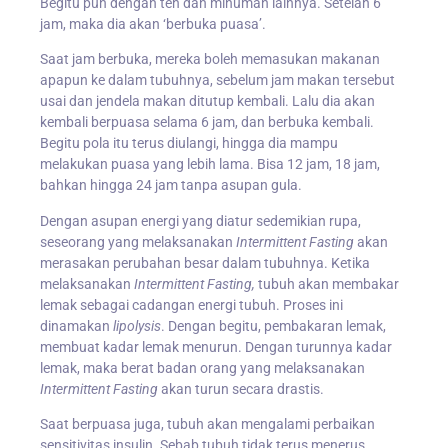
Begitu pun dengan teh dan minuman lainnya. Setelah 6
jam, maka dia akan ‘berbuka puasa’.
Saat jam berbuka, mereka boleh memasukan makanan
apapun ke dalam tubuhnya, sebelum jam makan tersebut
usai dan jendela makan ditutup kembali. Lalu dia akan
kembali berpuasa selama 6 jam, dan berbuka kembali.
Begitu pola itu terus diulangi, hingga dia mampu
melakukan puasa yang lebih lama. Bisa 12 jam, 18 jam,
bahkan hingga 24 jam tanpa asupan gula.
Dengan asupan energi yang diatur sedemikian rupa,
seseorang yang melaksanakan
Intermittent Fasting
akan
merasakan perubahan besar dalam tubuhnya. Ketika
melaksanakan
Intermittent Fasting,
tubuh akan membakar
lemak sebagai cadangan energi tubuh. Proses ini
dinamakan
lipolysis
. Dengan begitu, pembakaran lemak,
membuat kadar lemak menurun. Dengan turunnya kadar
lemak, maka berat badan orang yang melaksanakan
Intermittent Fasting
akan turun secara drastis.
Saat berpuasa juga, tubuh akan mengalami perbaikan
sensitivitas insulin. Sebab tubuh tidak terus menerus