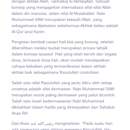
dengan akhlak Allah, Takhalluq bi Akhlaqillah. Sebuah
konsep yang mengajarkan internalisasi sifat-sifat Allah
dalam diri manusia, selain sifat Al-Mutakabbir. Nabi
Muhammad SAW merupakan kekasih Allah, yang
sebagaimana dijelaskan sebelumnya Akhlak beliau adalah
Al-Qur’anul Karim.
Pengisian kembali cawan hati kita yang kosong, setelah
dibersihkan melalui taubat merupakan proses tahalli
dalam konsep tasawuf. Hati yang telah bersih dari segala
dosa, termasuk dosa hati, akan mudah mendapatkan
cahaya kebaikan yang termanifestasi dalam akhlak-
akhlak baik sebagaimana Rasulullah contohkan.
Salah satu sifat Rasulullah yang perlu ditiru oleh setiap
umatnya adalah sifat dermawan. Nabi Muhammad SAW
merupakan sosok paling dermawan yang patut dicontoh.
Salah satu kisah kedermawanan Nabi Muhammad
dikisahkan dalam hadits yang diriwayatkan dari Sahabat
Anas RA
Dari Anas رضي الله عنه mengisahkan: “Pada suatu hari
ada seseorang yang datang menemui Rasulullah, lalu