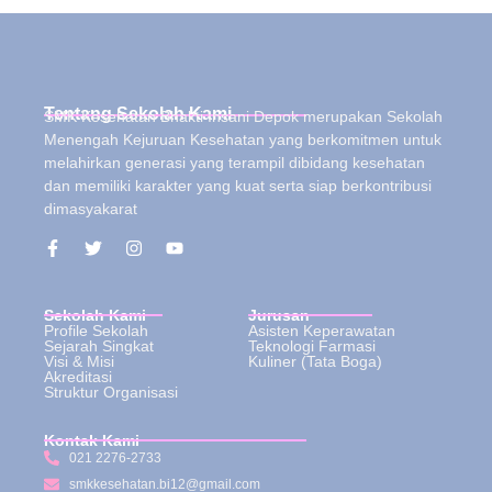
Tentang Sekolah Kami
SMK Kesehatan Bhakti Insani Depok merupakan Sekolah
Menengah Kejuruan Kesehatan yang berkomitmen untuk
melahirkan generasi yang terampil dibidang kesehatan
dan memiliki karakter yang kuat serta siap berkontribusi
dimasyakarat
Sekolah Kami
Jurusan
Profile Sekolah
Asisten Keperawatan
Sejarah Singkat
Teknologi Farmasi
Visi & Misi
Kuliner (Tata Boga)
Akreditasi
Struktur Organisasi
Kontak Kami
021 2276-2733
smkkesehatan.bi12@gmail.com