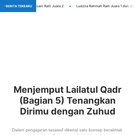
•
hatan Bhakti Insani Raih Juara 2
Ludzna Rahmah Raih Juara 1 dan Juara Um
BERITA TERBARU
Berita / Artikel
Artikel
,
Tips & Trick
Maret 15, 2026
Menjemput Lailatul Qadr
(Bagian 5) Tenangkan
Dirimu dengan Zuhud
Dalam pengajaran tasawuf dikenal satu konsep berakhlak