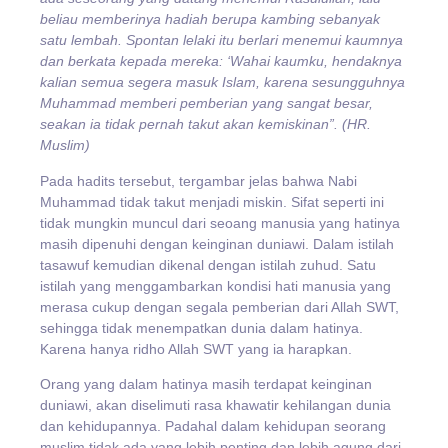
beliau memberinya hadiah berupa kambing sebanyak
satu lembah. Spontan lelaki itu berlari menemui kaumnya
dan berkata kepada mereka: ‘Wahai kaumku, hendaknya
kalian semua segera masuk Islam, karena sesungguhnya
Muhammad memberi pemberian yang sangat besar,
seakan ia tidak pernah takut akan kemiskinan”. (HR.
Muslim)
Pada hadits tersebut, tergambar jelas bahwa Nabi
Muhammad tidak takut menjadi miskin. Sifat seperti ini
tidak mungkin muncul dari seoang manusia yang hatinya
masih dipenuhi dengan keinginan duniawi. Dalam istilah
tasawuf kemudian dikenal dengan istilah zuhud. Satu
istilah yang menggambarkan kondisi hati manusia yang
merasa cukup dengan segala pemberian dari Allah SWT,
sehingga tidak menempatkan dunia dalam hatinya.
Karena hanya ridho Allah SWT yang ia harapkan.
Orang yang dalam hatinya masih terdapat keinginan
duniawi, akan diselimuti rasa khawatir kehilangan dunia
dan kehidupannya. Padahal dalam kehidupan seorang
muslim tidak ada yang lebih penting dan lebih agung dari