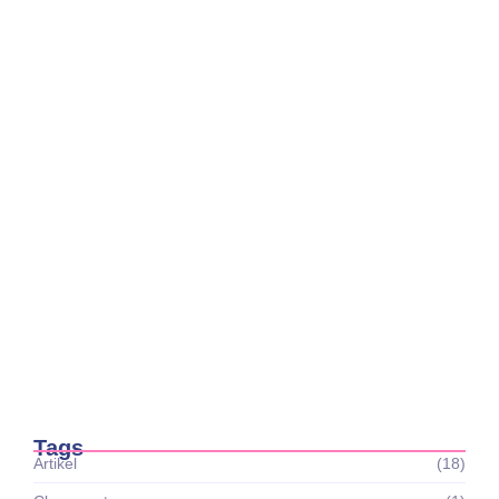
Gemilang di Panggung Nasional, Ekskul Tari
Raih Prestasi…
Lhatifah Zahra
Juni 14, 2026
SMK Kesehatan Bhakti Insani Gelar Upacara
Peringati Hari…
Ayra Riany
Juni 1, 2026
Idul Adha Penuh Kebersamaan, SMK
Kesehatan Bhakti Insani…
Ayra Riany
Mei 28, 2026
Tags
Artikel
(18)